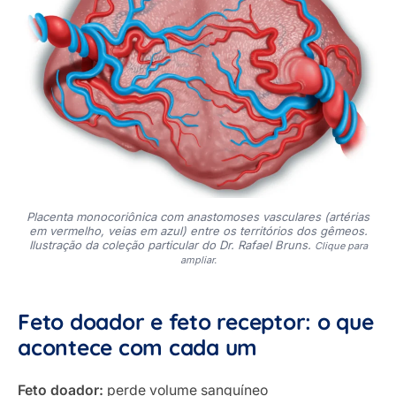
Placenta monocoriônica com anastomoses vasculares (artérias
em vermelho, veias em azul) entre os territórios dos gêmeos.
Ilustração da coleção particular do Dr. Rafael Bruns.
Clique para
ampliar.
Feto doador e feto receptor: o que
acontece com cada um
Feto doador:
perde volume sanguíneo