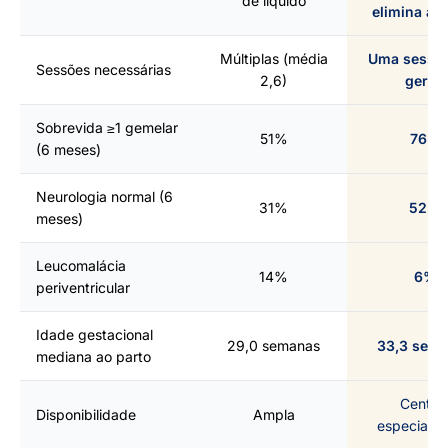
de líquido
elimina a 
Múltiplas (média
Uma sessã
Sessões necessárias
2,6)
geral)
Sobrevida ≥1 gemelar
51%
76%
(6 meses)
Neurologia normal (6
31%
52%
meses)
Leucomalácia
14%
6%
periventricular
Idade gestacional
29,0 semanas
33,3 sem
mediana ao parto
Centro
Disponibilidade
Ampla
especializ