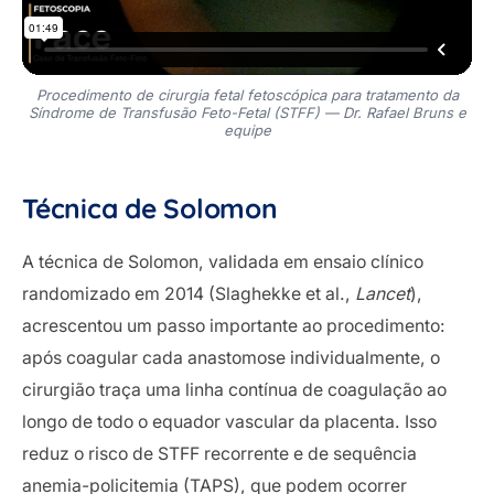
Procedimento de cirurgia fetal fetoscópica para tratamento da
Síndrome de Transfusão Feto-Fetal (STFF) — Dr. Rafael Bruns e
equipe
Técnica de Solomon
A técnica de Solomon, validada em ensaio clínico
randomizado em 2014 (Slaghekke et al.,
Lancet
),
acrescentou um passo importante ao procedimento:
após coagular cada anastomose individualmente, o
cirurgião traça uma linha contínua de coagulação ao
longo de todo o equador vascular da placenta. Isso
reduz o risco de STFF recorrente e de sequência
anemia-policitemia (TAPS), que podem ocorrer