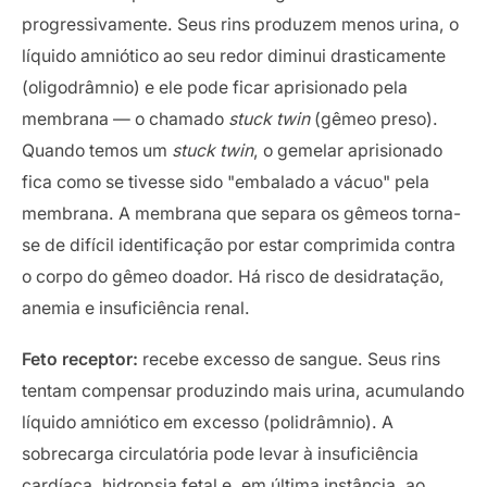
progressivamente. Seus rins produzem menos urina, o
líquido amniótico ao seu redor diminui drasticamente
(oligodrâmnio) e ele pode ficar aprisionado pela
membrana — o chamado
stuck twin
(gêmeo preso).
Quando temos um
stuck twin
, o gemelar aprisionado
fica como se tivesse sido "embalado a vácuo" pela
membrana. A membrana que separa os gêmeos torna-
se de difícil identificação por estar comprimida contra
o corpo do gêmeo doador. Há risco de desidratação,
anemia e insuficiência renal.
Feto receptor:
recebe excesso de sangue. Seus rins
tentam compensar produzindo mais urina, acumulando
líquido amniótico em excesso (polidrâmnio). A
sobrecarga circulatória pode levar à insuficiência
cardíaca, hidropsia fetal e, em última instância, ao