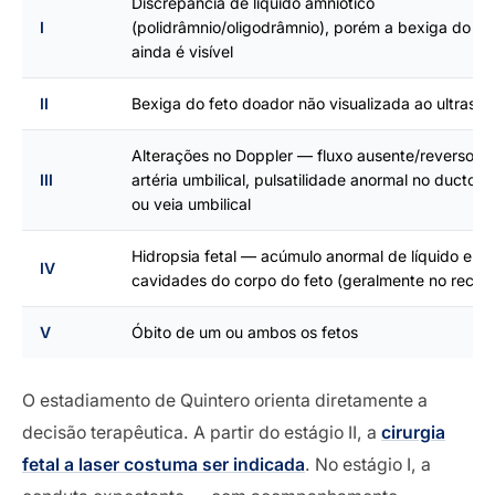
Discrepância de líquido amniótico
I
(polidrâmnio/oligodrâmnio), porém a bexiga do d
ainda é visível
II
Bexiga do feto doador não visualizada ao ultrass
Alterações no Doppler — fluxo ausente/reverso n
III
artéria umbilical, pulsatilidade anormal no ducto 
ou veia umbilical
Hidropsia fetal — acúmulo anormal de líquido em
IV
cavidades do corpo do feto (geralmente no recep
V
Óbito de um ou ambos os fetos
O estadiamento de Quintero orienta diretamente a
decisão terapêutica. A partir do estágio II, a
cirurgia
fetal a laser costuma ser indicada
. No estágio I, a