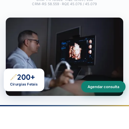
CRM-RS 58.559 · RQE 45.076 / 45.079
200+
Cirurgias Fetais
Agendar consulta