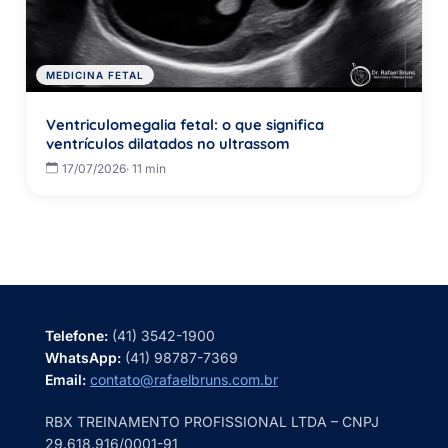
MEDICINA FETAL
Ventriculomegalia fetal: o que significa
ventrículos dilatados no ultrassom
17/07/2026
· 11 min
Telefone:
(41) 3542-1900
WhatsApp:
(41) 98787-7369
Email:
contato@rafaelbruns.com.br
RBX TREINAMENTO PROFISSIONAL LTDA – CNPJ
29.618.916/0001-91