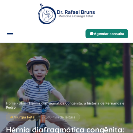
Agendar consulta
Home
›
Blog
›
Hérnia diafragmática congênita: a história de Fernanda e
Pedro
Cirurgia Fetal
10 min de leitura
Hérnia diafragmática congênita: