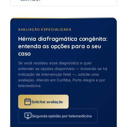
AVALIAÇÃO ESPECIALIZADA
Hérnia diafragmática congênita:
entenda as opções para o seu
caso
Se você recebeu esse diagnóstico e quer
entender as opções disponíveis — incluindo se há
indicação de intervenção fetal —, solicite uma
avaliação. Atendo em Curitiba, Porto Alegre e por
telemedicina.
Solicitar avaliação
Segunda opinião por telemedicina