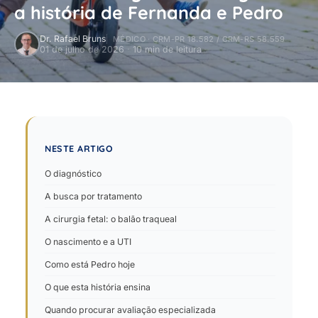
a história de Fernanda e Pedro
Dr. Rafael Bruns
MÉDICO · CRM-PR 18.582 / CRM-RS 58.559
01 de julho de 2026
·
10 min de leitura
NESTE ARTIGO
O diagnóstico
A busca por tratamento
A cirurgia fetal: o balão traqueal
O nascimento e a UTI
Como está Pedro hoje
O que esta história ensina
Quando procurar avaliação especializada