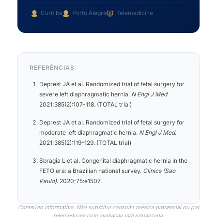
Curitiba
Porto Alegre
Telemedicina
REFERÊNCIAS
Deprest JA et al. Randomized trial of fetal surgery for
severe left diaphragmatic hernia.
N Engl J Med
.
2021;385(2):107-118. (TOTAL trial)
Deprest JA et al. Randomized trial of fetal surgery for
moderate left diaphragmatic hernia.
N Engl J Med
.
2021;385(2):119-129. (TOTAL trial)
Sbragia L et al. Congenital diaphragmatic hernia in the
FETO era: a Brazilian national survey.
Clinics (Sao
Paulo)
. 2020;75:e1507.
Conteúdo informativo. Não substitui consulta médica presencial ou por
telemedicina com avaliação individualizada.