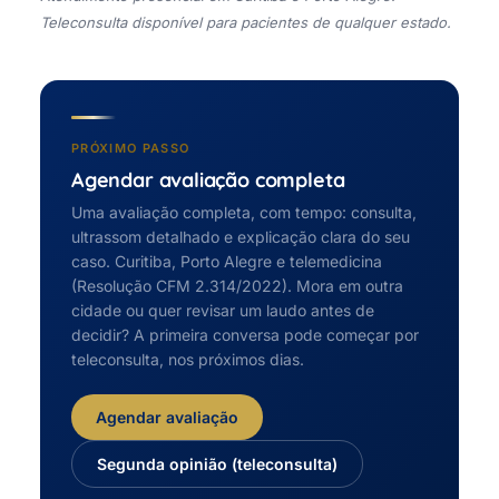
Teleconsulta disponível para pacientes de qualquer estado.
PRÓXIMO PASSO
Agendar avaliação completa
Uma avaliação completa, com tempo: consulta,
ultrassom detalhado e explicação clara do seu
caso. Curitiba, Porto Alegre e telemedicina
(Resolução CFM 2.314/2022). Mora em outra
cidade ou quer revisar um laudo antes de
decidir? A primeira conversa pode começar por
teleconsulta, nos próximos dias.
Agendar avaliação
Segunda opinião (teleconsulta)