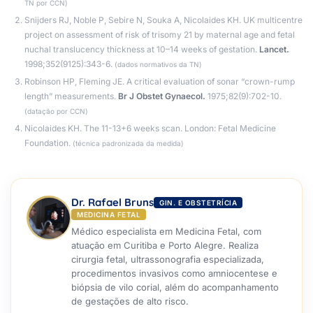
TN por CCN)
Snijders RJ, Noble P, Sebire N, Souka A, Nicolaides KH. UK multicentre
project on assessment of risk of trisomy 21 by maternal age and fetal
nuchal translucency thickness at 10–14 weeks of gestation.
Lancet.
1998;352(9125):343-6.
(dados normativos da TN)
Robinson HP, Fleming JE. A critical evaluation of sonar “crown-rump
length” measurements.
Br J Obstet Gynaecol.
1975;82(9):702-10.
(datação por CCN)
Nicolaides KH. The 11-13+6 weeks scan. London: Fetal Medicine
Foundation.
(técnica padronizada da medida)
Dr. Rafael Bruns
GIN. E OBSTETRÍCIA
MEDICINA FETAL
Médico especialista em Medicina Fetal, com
atuação em Curitiba e Porto Alegre. Realiza
cirurgia fetal, ultrassonografia especializada,
procedimentos invasivos como amniocentese e
biópsia de vilo corial, além do acompanhamento
de gestações de alto risco.