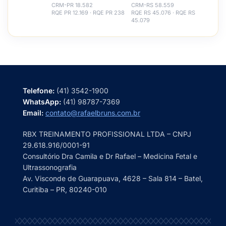
CRM-PR 18.582
CRM-RS 58.559
RQE PR 12.169 · RQE PR 238
RQE RS 45.076 · RQE RS
45.079
Telefone:
(41) 3542-1900
WhatsApp:
(41) 98787-7369
Email:
contato@rafaelbruns.com.br
RBX TREINAMENTO PROFISSIONAL LTDA – CNPJ
29.618.916/0001-91
Consultório Dra Camila e Dr Rafael – Medicina Fetal e
Ultrassonografia
Av. Visconde de Guarapuava, 4628 – Sala 814 – Batel,
Curitiba – PR, 80240-010