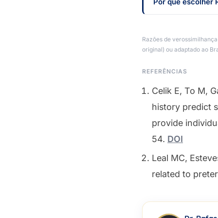
Por que escolher 
Razões de verossimilhança 
original) ou adaptado ao Bra
REFERÊNCIAS
Celik E, To M, G
history predict
provide individ
54.
DOI
Leal MC, Esteve
related to preter