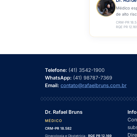
Dr. Rafae
Médico esp
de alto ri
CRM-PR 18.
RQE PR 12.16
Telefone:
(41) 3542-1900
WhatsApp:
(41) 98787-7369
Email:
contato@rafaelbruns.com.br
Dr. Rafael Bruns
Inf
Con
MÉDICO
subs
CRM-PR 18.582
Dir
Ginecologia e Obstetrícia ·
RQE PR 12.169