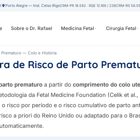
l
Porto Alegre — Inst. Celso Rigo
CRM-PR 18.582 · RQE 12.169 / 238
CRM-RS 58.559
e
Sobre o Dr. Rafael
Medicina Fetal
Cirurgia Fetal
o Prematuro — Colo e História
ra de Risco de Parto Premat
 parto prematuro
a partir do
comprimento do colo ute
etodologia da Fetal Medicine Foundation (Celik et al.,
o risco por período e o risco cumulativo de parto ant
isco a priori do Reino Unido ou adaptado para o Bra
automaticamente.