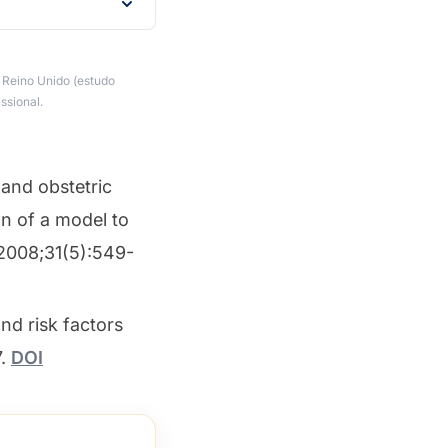
 Reino Unido (estudo
ssional.
 and obstetric
on of a model to
008;31(5):549-
nd risk factors
7.
DOI