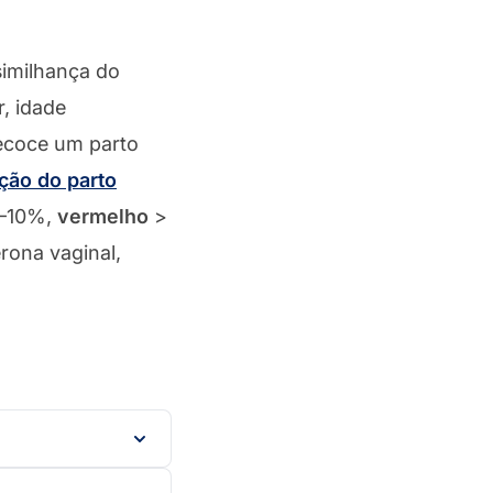
imilhança do
, idade
recoce um parto
ção do parto
–10%,
vermelho
>
rona vaginal,