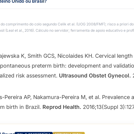
Reino Unido ou Brasil?
do comprimento do colo segundo Celik et al. (UOG 2008/FMF); risco a priori do
sil (Leal et al., 2016). Cálculo no servidor; ferramenta de apoio educativo e profi
ajewska K, Smith GCS, Nicolaides KH. Cervical length
 spontaneous preterm birth: development and validati
ualized risk assessment.
Ultrasound Obstet Gynecol.
2
s-Pereira AP, Nakamura-Pereira M, et al. Prevalence a
m birth in Brazil.
Reprod Health.
2016;13(Suppl 3):12