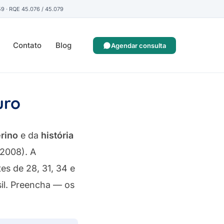
 · RQE 45.076 / 45.079
Contato
Blog
Agendar consulta
uro
rino
e da
história
 2008). A
es de 28, 31, 34 e
sil. Preencha — os