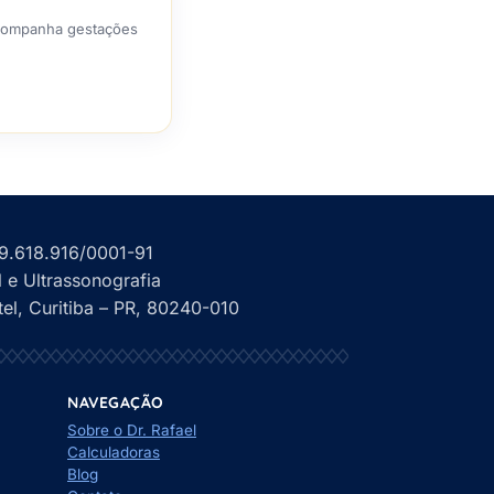
 Acompanha gestações
.618.916/0001-91
l e Ultrassonografia
el, Curitiba – PR, 80240-010
NAVEGAÇÃO
Sobre o Dr. Rafael
Calculadoras
Blog