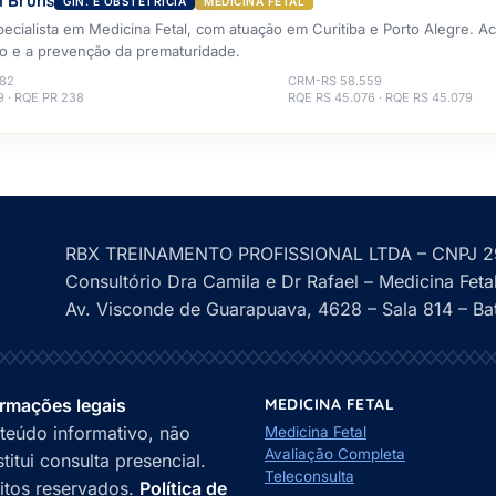
l Bruns
GIN. E OBSTETRÍCIA
MEDICINA FETAL
ecialista em Medicina Fetal, com atuação em Curitiba e Porto Alegre.
sco e a prevenção da prematuridade.
582
CRM-RS 58.559
9 · RQE PR 238
RQE RS 45.076 · RQE RS 45.079
RBX TREINAMENTO PROFISSIONAL LTDA – CNPJ 29
Consultório Dra Camila e Dr Rafael – Medicina Feta
Av. Visconde de Guarapuava, 4628 – Sala 814 – Bat
ormações legais
MEDICINA FETAL
teúdo informativo, não
Medicina Fetal
Avaliação Completa
titui consulta presencial.
Teleconsulta
eitos reservados.
Política de