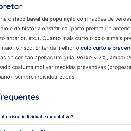
pretar
bina o
risco basal da população
com razões de veross
olo
e da
história obstétrica
(parto prematuro anterior
to anterior, etc.). Quanto mais curto o colo e mais p
 maior o risco. Entenda melhor o
colo curto e preven
ixas de cor são apenas um guia:
verde
< 2%,
âmbar
2
vado costuma motivar medidas preventivas (progeste
rio), sempre individualizadas.
frequentes
ntre risco individual e cumulativo?